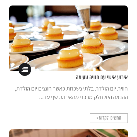
אני
ירועים
אירוע אישי עם חוויה טעימה
רים
חווית יום הולדת בלתי נשכחת כאשר חוגגים יום הולדת,
צות
ההנאה היא חלק מרכזי מהאירוע. שף עד...
תמונות
המשיכו לקרוא >
טים
קשר