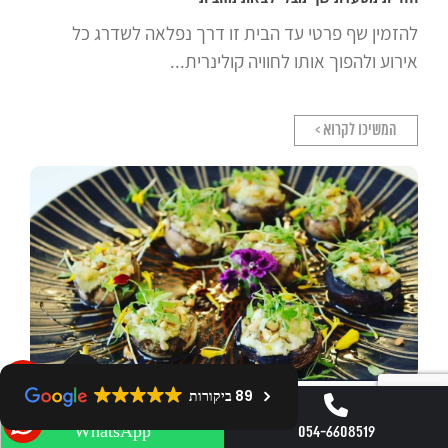
להזמין שף פרטי עד הבית זו דרך נפלאה לשדרג כל
אירוע ולהפוך אותו לחוויה קולינרית...
המשיכו לקרוא >
89 ביקורות
תפריט אישי ומדויק לכל אירוע קטן ומיוחד
054-6608519
WhatsApp
אירועים קטנים מציעים את ההזדמנות ליצור חוויה אישית