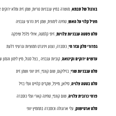
בורגול של סבתא
, מושרה במיץ עגבניות טריות, שמן זית ומלא ירוקים 
חציל קלוי על האש
, טחינה לימונית, שמן זית וזרעי עגבניה
סלט פסטה עגבניות צלויות
, זיתי קלמטה, איולי פלפל שיפקה
גפרורי סלק וגזר חי
, כוסברה, נענע ויניגרט חמוציות וגרעיני דלעת
עדשים ירוקים וקינואה
, קוביות עגבניה , בצל סגול, מיץ לימון והמון ע
סלט עגבניות שרי
, בזיליקום, שום קונפי, זית יווני ושמן זית
סלט בטטה צלויה
, סילאן, מייפל, שקדים קלויים ועלי בזיל
פרחי כרובית צלויה
, שום קונפי, טחינה קארי ועלי כוסברה
סלט ארטישוק
, עלי ארוגולה וכוסברה בתחמיץ יווני