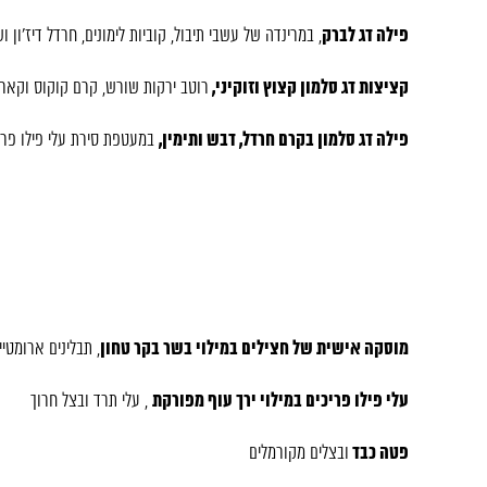
פילה דג לברק
, במרינדה של עשבי תיבול, קוביות לימונים, חרדל דיז’ון ו
קציצות דג סלמון קצוץ וזוקיני,
רוטב ירקות שורש, קרם קוקוס וקארי
פילה דג סלמון בקרם חרדל, דבש ותימין,
במעטפת סירת עלי פילו פרי
מוסקה אישית של חצילים במילוי בשר בקר טחון
, תבלינים ארומטיי
עלי פילו פריכים במילוי ירך עוף מפורקת
, עלי תרד ובצל חרוך
פטה כבד
ובצלים מקורמלים