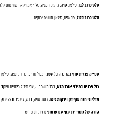
סלט כרוב לבן
, סילאן, סויה, גרעיני חמניה, סלרי אמריקאי ושומשום קלוי
סלט כרוב סגול
, פקאנים, סילאן ונווטים ירוקים
סטייק פרגית עוף
במרינדה של עשבי תיבול טריים, גרידת תפוז, סילאן 
רול פרגית במילוי אורז מלא
, בצל מושחם, עשבי תיבול ריחניים ושקדים
מדליוני חזה עוף דק וירקות גינה,
רוטב סויה, דבש, ג’ינג’ר ובצל ירוק
קדרה של נתחי ירך עוף עם ערמונים
וירקות שורש