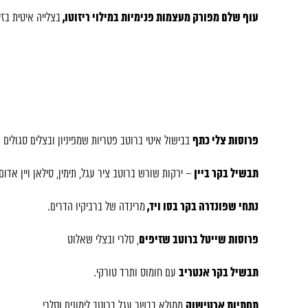
עוף שלם מפורק מעצמות פנימיות במילוי ריזוטו,
בצלייה איטית בזי
פרוסות צלי כתף
בבישול איטי ברוטב פטריות שמפיניון ובצלים סגולים
תבשיל בקר ביין
– ירקות שורש ברוטב ציר עגל, תימין, סילאן ויין אדום
נתחי שפונדרה בקר בסו ויד,
מרינדה של ברביקיו הדרים.
פרוסות שייטל ברוטב שזיפים
, סלרי ובצלי שאלוט
תבשיל בקר אנטריב
עם חומוס ותרד טורקי.
תחתיות ארטישוק
ממולא בבשר עגל ברוטב לימונים וסלרי.