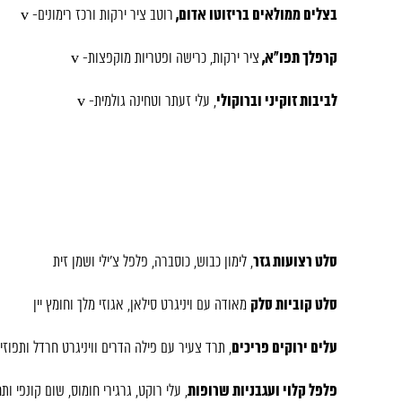
בצלים ממולאים בריזוטו אדום,
רוטב ציר ירקות ורכז רימונים- v
קרפלך תפו”א,
ציר ירקות, כרישה ופטריות מוקפצות- v
לביבות זוקיני וברוקולי
, עלי זעתר וטחינה גולמית- v
סלט רצועות גזר
, לימון כבוש, כוסברה, פלפל צ’ילי ושמן זית
סלט קוביות סלק
מאודה עם ויניגרט סילאן, אגוזי מלך וחומץ יין
עלים ירוקים פריכים
, תרד צעיר עם פילה הדרים וויניגרט חרדל ותפוזי
פלפל קלוי ועגבניות שרופות
, עלי רוקט, גרגירי חומוס, שום קונפי ות