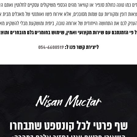
ים כמו טונה כחולת סנפיר או קוויאר מהים הכספי משיקולים עסקיים לחלוטין ואתם ה
אות דופן ומקוריות עם שמות מסובכים, אלא אירוח פשו ואותנטי של מאכלים מבית א
העניק לכם את התחושה הייחודית של ארוחה טובה, ביתית ומושקעת מבלי להשקיע מא
 פי הזמנתכם עם שירות מקצועי ואמין, שימוש בחומרים גלם מובחרים ותוצר
ליצירת קשר פנו ל:
054-6608519
שף פרטי לכל קונספט שתבחרו