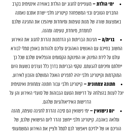
ימי הולדת –
מעוניינים לחגוג יום הולדת באווירה אינטימית בקרב
החברים הטובים ובני המשפחה? קייטרינג חלבי ישרת אתכם נאמנה
באמצעות שורה של מנות טעימות ומיוחדות שיהפכו את החגיגה שלכם
אני
לנחמדת, מיוחדת, טעימה ומהנה.
ברית/ה –
חגיגות הבריתות הן הזדמנות נהדרת לחגוג את האירוע
ירועים
החשוב בחייכם עם האנשים האהובים עליכם ולהודות באופן סמלי לבורא
רים
עולם על לידת התינוק או התינוקת הקסומים והנפלאים שלכם שכל כך
צות
ייחלתם וחיכיתם להגעתם. טקסי הבריתות בדרך כלל נערכים בשעות היום
תמונות
המוקדמות וקייטרינג חלבי יהיה לתפריט האוכל המושלם והנכון לאירוע.
חתונה צמחונית –
קייטרינג חלבי עבור חתונה צמחונית ואינטימית
טים
יוכל לענות בהצלחה על דרישות הטעם הגבוהות של סועדי האירוע והן על
קשר
הדרישות האידיאולוגיות שלהם.
יום נישואין –
ימי נישואין הם סיבה נהדרת לחגיגה טעימה, מהנה
ומלאה באהבה. קייטרינג חלבי ייחשב נהדר ליום הנישואין שלכם, של
הוריכם או של ילדיכם ויאפשר לכם לסמל ולציין את האירוע המשמעותי