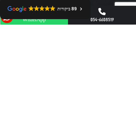
89 ביקורות
054-6608519
WhatsApp
הזמנו את ניסן השף לאירוע פרטי והיה פשוט מ ו ש ל ם !
שירות ברמה הגבוהה ביותר, אוכל חלום, אסתטיקה וניקיון
פשוט ראויים לציון !!!! לא קל לרצות אותנו ואנשים לא
הפסיקו לדבר על החוויה. אין ספק שנזמין אותו שוב ושוב
ושוב !!!. מומלץ בחום מבלי לחשוב פעמיים.