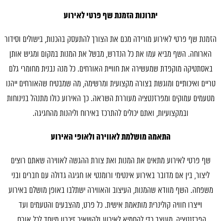
ירועים
יתרונות הזמנת שף פרטי לאירוע
רים
הזמנת שף פרטי לאירוע מורידה מכם את הצורך להתעסק בהכנות, בישולים וסידור
צות
הארוחה. השף מביא עמו את כל הנדרש, מבשל את המנות במקום ומגיש אותן
תמונות
באסתטיקה מוקפדת שמעשירה את חוויית האורחים. כל מנה נבנית מחומרי גלם
טריים ואיכותיים ומוגשת בצורה מקצועית ומרשימה, מה שמבטיח שהאורחים ייהנו
טים
מטעמים עמוקים ומפרזנטציה מעוררת השראה. כך האירוע כולו מתנהל בנינוחות
קשר
ובמקצועיות, ואתם יכולים להתרכז באירוח וליהנות מהחגיגה.
התאמה מושלמת לאווירה ולאופי האירוע
שף פרטי לאירוע מתאים את המנות ואת צורת ההגשה לאווירה שאתם רוצים
ליצור, בין אם מדובר באירוע אינטימי ורומנטי או חגיגה גדולה עם חברים ובני
משפחה. השף מוודא שהמנות, העיצוב והאווירה ישתלבו באופן מושלם באירוע
וייצרו חוויה קולינרית מותאמת אישית. כל פרט, מהצבעים והטעמים ועד
הפרזנטציה, מעוצב כדי להחמיא לאירוע ולהשאיר זיכרון מיוחד לכל אורח.