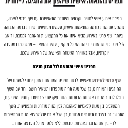
תפריט בהתאמה אישית שיהפוך את החגיגה לייחודית
הפיכת אירוע אישי לחוויה יוקרתית ומיוחדת מתאפשרת עם שף פרטי לאירוע,
שמגיע עם מנות גורמה מותאמות אישית, טעמים מפתיעים ושירות ברמה הגבוהה
ביותר. שף פרטי באירוע מביא איתו את כל המקצועיות והאהבה למטבח, ודואג
לכל פרט כדי שהאורחים ייהנו מאוכל מוקפד, עשיר ומעוצב – ממש כמו במסעדה
יוקרתית, אבל באווירה הנינוחה והאישית של האירוע שלכם.
תפריט אישי ומותאם לכל סגנון חגיגה
שף פרטי לאירוע
מאפשר לבנות תפריט המותאם באופן ייחודי לטעמם של
החוגגים והאורחים, כך שכל מנה תהיה מוקפדת ותשאיר רושם. יחד עם השף
תוכלו לבחור מנות ראשונות מרעננות, מנות עיקריות יצירתיות וקינוחים מפתיעים,
המשלבים בין מנות קלאסיות לאהובות לבין מנות מודרניות ומפתיעות. השף
מתחשב גם בצרכים תזונתיים מגוונים, כך שכל אורח יוכל למצוא מנות המתאימות
אני
לו – בין אם מדובר בצמחוני, טבעוני, ללא גלוטן או כל העדפה אחרת.